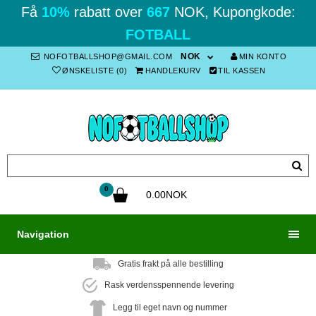
Få
10%
rabatt over
667
NOK, Kupongkode:
FOTBALL
NOK
NOFOTBALLSHOP@GMAIL.COM
MIN KONTO
ØNSKELISTE (0)
HANDLEKURV
TIL KASSEN
0
0.00NOK
Navigation
Gratis frakt på alle bestilling
Rask verdensspennende levering
Legg til eget navn og nummer