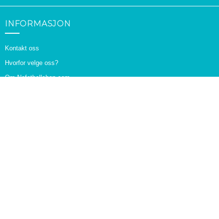
INFORMASJON
Kontakt oss
Hvorfor velge oss?
Om Nofotballshop.com
Størrelsesoversikt
FAQS
Frakt og retur
Personvernregler
Betingelser og vilkår
KUNDESERVICE
Sidekart