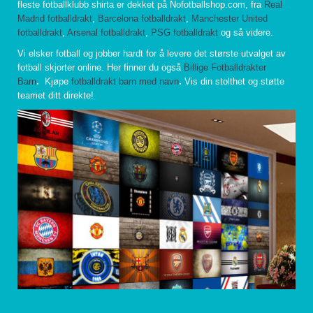
fleste fotballklubb shirta er dekket på Nofotballshop.com, fra
Real
Madrid fotballdrakt
,
Barcelona fotballdrakt
,
Manchester United
fotballdrakt
,
Arsenal fotballdrakt
,
PSG fotballdrakt
og så videre.
Vi elsker fotball og jobber hardt for å levere det største utvalget av
fotball skjorter online. Her finner du også
Billige Fotballdrakter
Barn
.
Kjøpe
fotballdrakt barn med navn
.
Vis din stolthet og støtte
teamet ditt direkte!