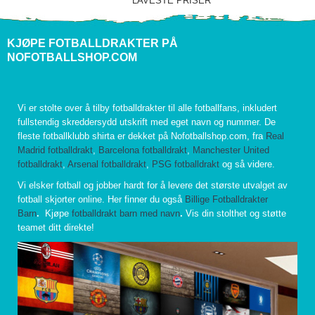
LAVESTE PRISER
KJØPE FOTBALLDRAKTER PÅ
NOFOTBALLSHOP.COM
Vi er stolte over å tilby fotballdrakter til alle fotballfans, inkludert
fullstendig skreddersydd utskrift med eget navn og nummer. De
fleste fotballklubb shirta er dekket på Nofotballshop.com, fra
Real
Madrid fotballdrakt
,
Barcelona fotballdrakt
,
Manchester United
fotballdrakt
,
Arsenal fotballdrakt
,
PSG fotballdrakt
og så videre.
Vi elsker fotball og jobber hardt for å levere det største utvalget av
fotball skjorter online. Her finner du også
Billige Fotballdrakter
Barn
.
Kjøpe
fotballdrakt barn med navn
.
Vis din stolthet og støtte
teamet ditt direkte!