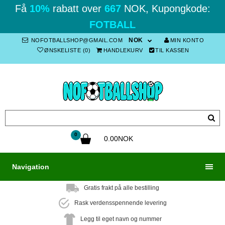
Få
10%
rabatt over
667
NOK, Kupongkode:
FOTBALL
NOK
NOFOTBALLSHOP@GMAIL.COM
MIN KONTO
ØNSKELISTE (0)
HANDLEKURV
TIL KASSEN
0
0.00NOK
Navigation
Gratis frakt på alle bestilling
Rask verdensspennende levering
Legg til eget navn og nummer