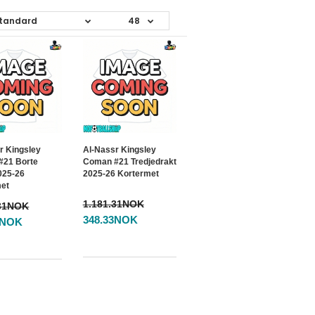
r Kingsley
Al-Nassr Kingsley
#21 Borte
Coman #21 Tredjedrakt
025-26
2025-26 Kortermet
met
1.181.31NOK
.31NOK
348.33NOK
3NOK