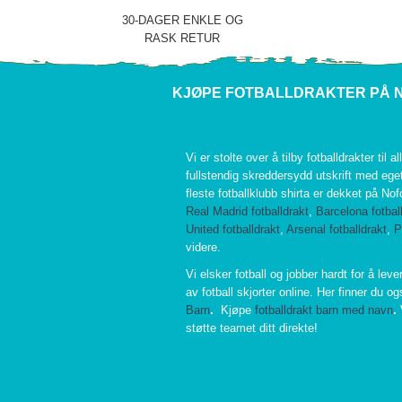
30-DAGER ENKLE OG
RASK RETUR
KJØPE FOTBALLDRAKTER PÅ 
Vi er stolte over å tilby fotballdrakter til al
fullstendig skreddersydd utskrift med eg
fleste fotballklubb shirta er dekket på No
Real Madrid fotballdrakt
,
Barcelona fotbal
United fotballdrakt
,
Arsenal fotballdrakt
,
P
videre.
Vi elsker fotball og jobber hardt for å leve
av fotball skjorter online. Her finner du o
Barn
.
Kjøpe
fotballdrakt barn med navn
.
støtte teamet ditt direkte!