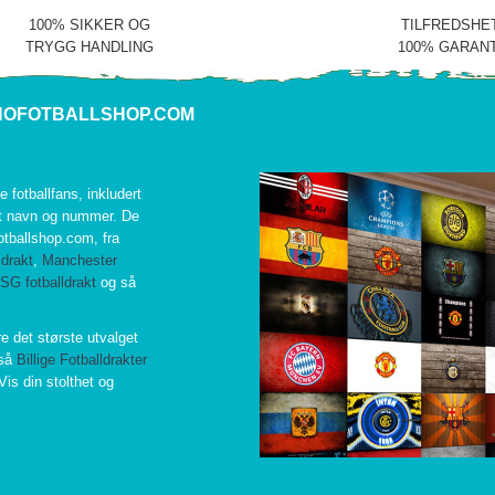
100% SIKKER OG
TILFREDSHE
TRYGG HANDLING
100% GARANT
NOFOTBALLSHOP.COM
le fotballfans, inkludert
et navn og nummer. De
fotballshop.com, fra
ldrakt
,
Manchester
SG fotballdrakt
og så
re det største utvalget
gså
Billige Fotballdrakter
Vis din stolthet og