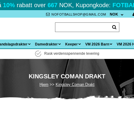
å
10%
rabatt over
667
NOK, Kupongkode:
FOTBA
NOK
NOFOTBALLSHOP@GMAIL.COM
andslagsdrakter
Damedrakter
Keeper
VM 2026 Barn
VM 2026 
Rask verdensspennende levering
KINGSLEY COMAN DRAKT
Hjem
Kingsley Coman Drakt