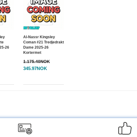
ley
Al-Nassr Kingsley
te
Coman #21 Tredjedrakt
25-26
Dame 2025-26
Kortermet
1.175.40NOK
345.97NOK