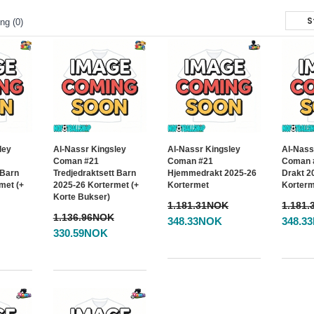
ng (0)
ley
Al-Nassr Kingsley
Al-Nassr Kingsley
Al-Nass
Coman #21
Coman #21
Coman 
 Barn
Tredjedraktsett Barn
Hjemmedrakt 2025-26
Drakt 2
met (+
2025-26 Kortermet (+
Kortermet
Korter
Korte Bukser)
1.181.31NOK
1.181
1.136.96NOK
348.33NOK
348.3
330.59NOK