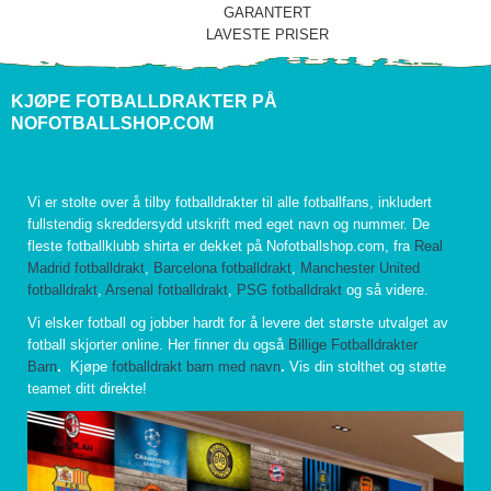
GARANTERT
LAVESTE PRISER
KJØPE FOTBALLDRAKTER PÅ
NOFOTBALLSHOP.COM
Vi er stolte over å tilby fotballdrakter til alle fotballfans, inkludert
fullstendig skreddersydd utskrift med eget navn og nummer. De
fleste fotballklubb shirta er dekket på Nofotballshop.com, fra
Real
Madrid fotballdrakt
,
Barcelona fotballdrakt
,
Manchester United
fotballdrakt
,
Arsenal fotballdrakt
,
PSG fotballdrakt
og så videre.
Vi elsker fotball og jobber hardt for å levere det største utvalget av
fotball skjorter online. Her finner du også
Billige Fotballdrakter
Barn
.
Kjøpe
fotballdrakt barn med navn
.
Vis din stolthet og støtte
teamet ditt direkte!