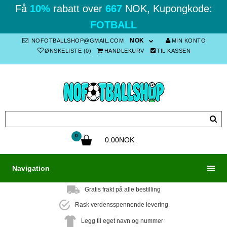
Få
10%
rabatt over
667
NOK, Kupongkode:
FOTBALL
NOK
NOFOTBALLSHOP@GMAIL.COM
MIN KONTO
ØNSKELISTE (0)
HANDLEKURV
TIL KASSEN
0
0.00NOK
Navigation
Gratis frakt på alle bestilling
Rask verdensspennende levering
Legg til eget navn og nummer