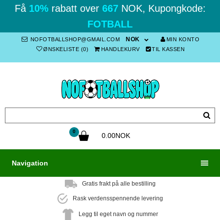
Få
10%
rabatt over
667
NOK, Kupongkode:
FOTBALL
NOK
NOFOTBALLSHOP@GMAIL.COM
MIN KONTO
ØNSKELISTE (0)
HANDLEKURV
TIL KASSEN
0
0.00NOK
Navigation
Gratis frakt på alle bestilling
Rask verdensspennende levering
Legg til eget navn og nummer