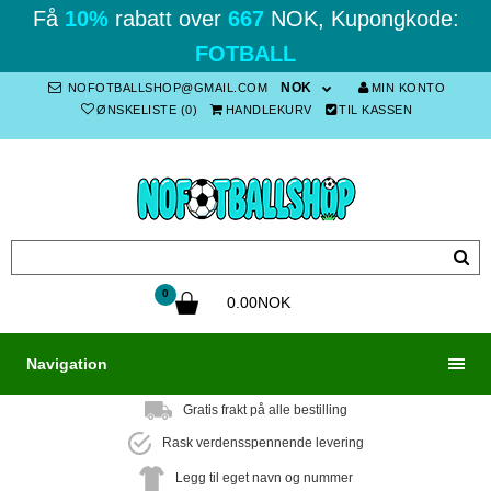
Få
10%
rabatt over
667
NOK, Kupongkode:
FOTBALL
NOK
NOFOTBALLSHOP@GMAIL.COM
MIN KONTO
ØNSKELISTE (0)
HANDLEKURV
TIL KASSEN
0
0.00NOK
Navigation
Gratis frakt på alle bestilling
Rask verdensspennende levering
Legg til eget navn og nummer