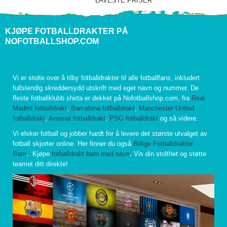
LAVESTE PRISER
KJØPE FOTBALLDRAKTER PÅ
NOFOTBALLSHOP.COM
Vi er stolte over å tilby fotballdrakter til alle fotballfans, inkludert
fullstendig skreddersydd utskrift med eget navn og nummer. De
fleste fotballklubb shirta er dekket på Nofotballshop.com, fra
Real
Madrid fotballdrakt
,
Barcelona fotballdrakt
,
Manchester United
fotballdrakt
,
Arsenal fotballdrakt
,
PSG fotballdrakt
og så videre.
Vi elsker fotball og jobber hardt for å levere det største utvalget av
fotball skjorter online. Her finner du også
Billige Fotballdrakter
Barn
.
Kjøpe
fotballdrakt barn med navn
.
Vis din stolthet og støtte
teamet ditt direkte!