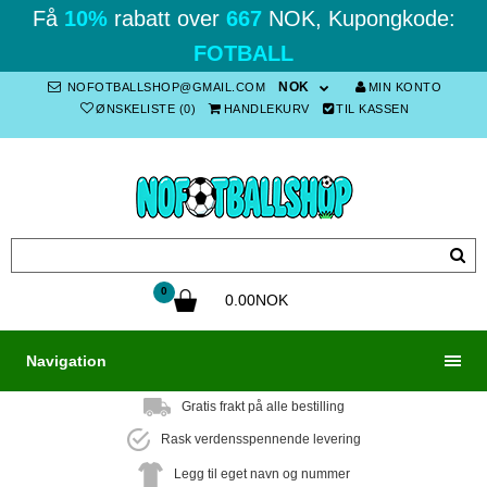
Få
10%
rabatt over
667
NOK, Kupongkode:
FOTBALL
NOK
NOFOTBALLSHOP@GMAIL.COM
MIN KONTO
ØNSKELISTE (0)
HANDLEKURV
TIL KASSEN
0
0.00NOK
Navigation
Gratis frakt på alle bestilling
Rask verdensspennende levering
Legg til eget navn og nummer