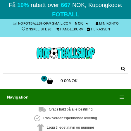
Få
10%
rabatt over
667
NOK, Kupongkode:
FOTBALL
NOK
NOFOTBALLSHOP@GMAIL.COM
MIN KONTO
ØNSKELISTE (0)
HANDLEKURV
TIL KASSEN
0
0.00NOK
Navigation
Gratis frakt på alle bestilling
Rask verdensspennende levering
Legg til eget navn og nummer