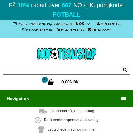
Få
10%
rabatt over
667
NOK, Kupongkode:
FOTBALL
NOK
NOFOTBALLSHOP@GMAIL.COM
MIN KONTO
ØNSKELISTE (0)
HANDLEKURV
TIL KASSEN
0
0.00NOK
Navigation
Gratis frakt på alle bestilling
Rask verdensspennende levering
Legg til eget navn og nummer