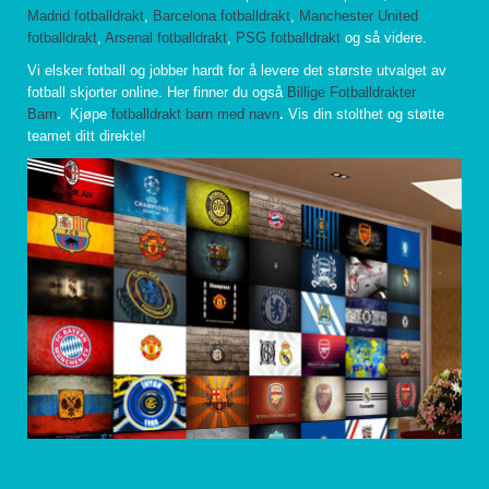
Madrid fotballdrakt
,
Barcelona fotballdrakt
,
Manchester United
fotballdrakt
,
Arsenal fotballdrakt
,
PSG fotballdrakt
og så videre.
Vi elsker fotball og jobber hardt for å levere det største utvalget av
fotball skjorter online. Her finner du også
Billige Fotballdrakter
Barn
.
Kjøpe
fotballdrakt barn med navn
.
Vis din stolthet og støtte
teamet ditt direkte!