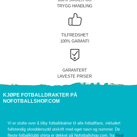
TRYGG HANDLING
TILFREDSHET
100% GARANTI
GARANTERT
LAVESTE PRISER
KJØPE FOTBALLDRAKTER PÅ
NOFOTBALLSHOP.COM
Vi er stolte over å tilby fotballdrakter til alle fotballfans, inkludert
fullstendig skreddersydd utskrift med eget navn og nummer. De
fleste fotballklubb shirta er dekket på Nofotballshop.com, fra
Real