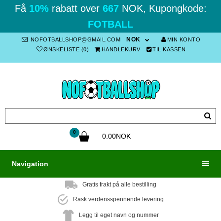
Få
10%
rabatt over
667
NOK, Kupongkode:
FOTBALL
NOK
NOFOTBALLSHOP@GMAIL.COM
MIN KONTO
ØNSKELISTE (0)
HANDLEKURV
TIL KASSEN
0
0.00NOK
Navigation
Gratis frakt på alle bestilling
Rask verdensspennende levering
Legg til eget navn og nummer