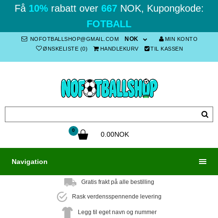
Få
10%
rabatt over
667
NOK, Kupongkode:
FOTBALL
NOK
NOFOTBALLSHOP@GMAIL.COM
MIN KONTO
ØNSKELISTE (0)
HANDLEKURV
TIL KASSEN
0
0.00NOK
Navigation
Gratis frakt på alle bestilling
Rask verdensspennende levering
Legg til eget navn og nummer