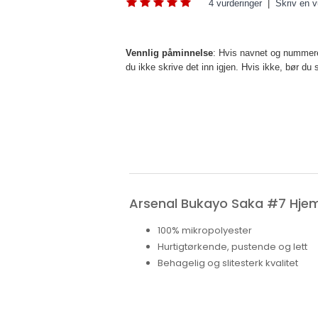
4 vurderinger
|
Skriv en v
Vennlig påminnelse
: Hvis navnet og nummeret
du ikke skrive det inn igjen. Hvis ikke, bør d
Arsenal Bukayo Saka #7 Hje
100% mikropolyester
Hurtigtørkende, pustende og lett
Behagelig og slitesterk kvalitet