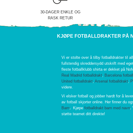
30-DAGER ENKLE OG
RASK RETUR
KJØPE FOTBALLDRAKTER PÅ 
Vi er stolte over å tilby fotballdrakter til al
fullstendig skreddersydd utskrift med eg
fleste fotballklubb shirta er dekket på No
Real Madrid fotballdrakt
,
Barcelona fotbal
United fotballdrakt
,
Arsenal fotballdrakt
,
P
videre.
Vi elsker fotball og jobber hardt for å leve
av fotball skjorter online. Her finner du o
Barn
.
Kjøpe
fotballdrakt barn med navn
.
støtte teamet ditt direkte!