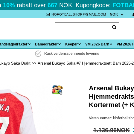
å
10%
rabatt over
667
NOK, Kupongkode:
FOTBA
NOK
NOFOTBALLSHOP@GMAIL.COM
andslagsdrakter
Damedrakter
Keeper
VM 2026 Barn
VM 2026 
Rask verdensspennende levering
ukayo Saka Drakt
Arsenal Bukayo Saka #7 Hjemmedraktsett Barn 2025-26
Arsenal Bukay
Hjemmedraktse
Kortermet (+ K
Varenummer:
Nofotballsh
1.136.96NOK