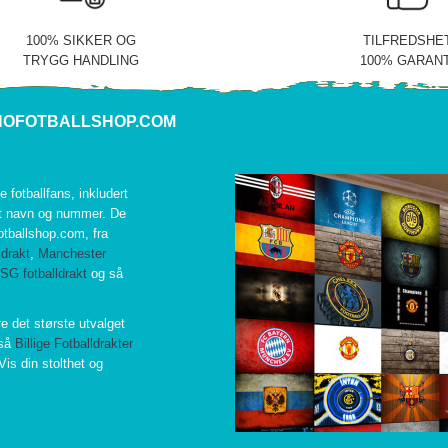
100% SIKKER OG
TILFREDSHE
TRYGG HANDLING
100% GARANT
NOFOTBALLSHOP.COM
le fotballfans, inkludert
et navn og nummer. De
fotballshop.com, fra
ldrakt
,
Manchester
SG fotballdrakt
og så
re det største utvalget
gså
Billige Fotballdrakter
Vis din stolthet og