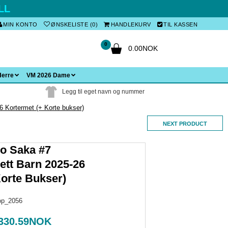
LL
MIN KONTO
ØNSKELISTE (0)
HANDLEKURV
TIL KASSEN
0
0.00NOK
Herre
VM 2026 Dame
Legg til eget navn og nummer
 Kortermet (+ Korte bukser)
NEXT PRODUCT
o Saka #7
tt Barn 2025-26
orte Bukser)
op_2056
330.59NOK