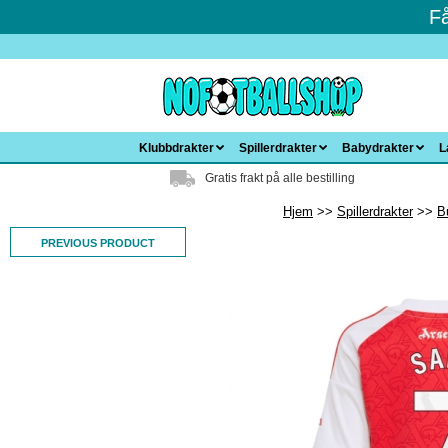
F
Klubbdrakter
Spillerdrakter
Babydrakter
L
Gratis frakt på alle bestilling
Hjem
Spillerdrakter
B
PREVIOUS PRODUCT