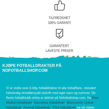
TILFREDSHET
100% GARANTI
GARANTERT
LAVESTE PRISER
KJØPE FOTBALLDRAKTER PÅ
NOFOTBALLSHOP.COM
Vi er stolte over å tilby fotballdrakter til alle fotballfans, inkludert
fullstendig skreddersydd utskrift med eget navn og nummer. De
fleste fotballklubb shirta er dekket på Nofotballshop.com, fra
Real
Madrid fotballdrakt
,
Barcelona fotballdrakt
,
Manchester United
fotballdrakt
,
Arsenal fotballdrakt
,
PSG fotballdrakt
og så videre.