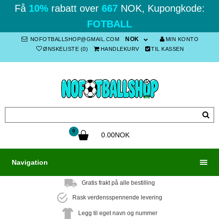
Få
10%
rabatt over
667
NOK, Kupongkode:
FOTBALL
NOK
NOFOTBALLSHOP@GMAIL.COM
MIN KONTO
ØNSKELISTE (0)
HANDLEKURV
TIL KASSEN
0
0.00NOK
Navigation
Gratis frakt på alle bestilling
Rask verdensspennende levering
Legg til eget navn og nummer