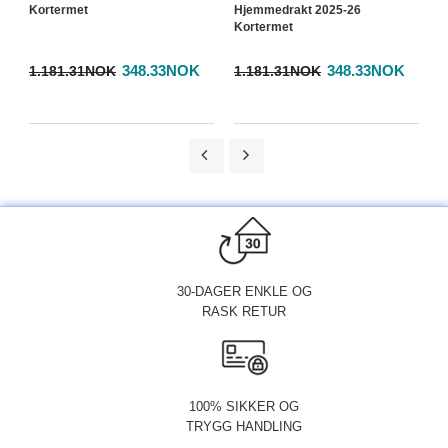
Kortermet
Hjemmedrakt 2025-26
T
Kortermet
348.33NOK
348.33NOK
1.181.31NOK
1.181.31NOK
1
30-DAGER ENKLE OG
RASK RETUR
100% SIKKER OG
TRYGG HANDLING