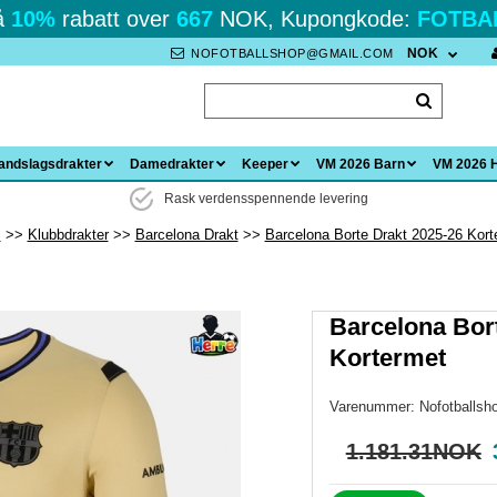
å
10%
rabatt over
667
NOK, Kupongkode:
FOTBA
NOK
NOFOTBALLSHOP@GMAIL.COM
andslagsdrakter
Damedrakter
Keeper
VM 2026 Barn
VM 2026 
Rask verdensspennende levering
m
Klubbdrakter
Barcelona Drakt
Barcelona Borte Drakt 2025-26 Kort
Barcelona Bor
Kortermet
Varenummer:
Nofotballsh
1.181.31NOK