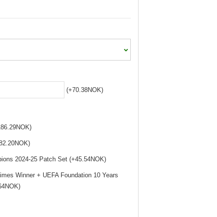
(+70.38NOK)
+186.29NOK)
+82.20NOK)
pions 2024-25 Patch Set (+45.54NOK)
Times Winner + UEFA Foundation 10 Years
.64NOK)