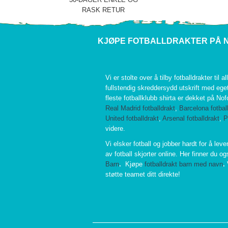
RASK RETUR
KJØPE FOTBALLDRAKTER PÅ 
Vi er stolte over å tilby fotballdrakter til al
fullstendig skreddersydd utskrift med eg
fleste fotballklubb shirta er dekket på No
Real Madrid fotballdrakt
,
Barcelona fotbal
United fotballdrakt
,
Arsenal fotballdrakt
,
P
videre.
Vi elsker fotball og jobber hardt for å leve
av fotball skjorter online. Her finner du o
Barn
.
Kjøpe
fotballdrakt barn med navn
.
støtte teamet ditt direkte!