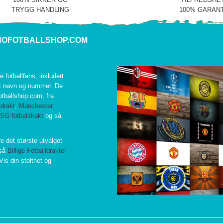
TRYGG HANDLING
100% GARANT
NOFOTBALLSHOP.COM
le fotballfans, inkludert
et navn og nummer. De
fotballshop.com, fra
ldrakt
,
Manchester
SG fotballdrakt
og så
re det største utvalget
gså
Billige Fotballdrakter
Vis din stolthet og