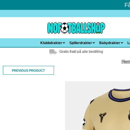
F
Klubbdrakter
Spillerdrakter
Babydrakter
L
Gratis frakt på alle bestilling
Hje
PREVIOUS PRODUCT