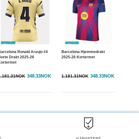
Barcelona Ronald Araujo #4
Barcelona Hjemmedrakt
Borte Drakt 2025-26
2025-26 Kortermet
Kortermet
348.33NOK
348.33NOK
1.181.31NOK
1.181.31NOK
T
GARANTERT