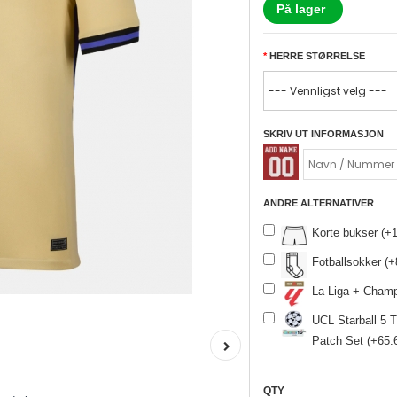
På lager
HERRE STØRRELSE
SKRIV UT INFORMASJON
ANDRE ALTERNATIVER
Korte bukser (
Fotballsokker (
La Liga + Cham
UCL Starball 5 
Patch Set (+65
QTY