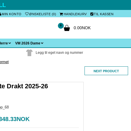
LL
MIN KONTO
ØNSKELISTE (0)
HANDLEKURV
TIL KASSEN
0
0.00NOK
Herre
VM 2026 Dame
Legg til eget navn og nummer
ermet
NEXT PRODUCT
te Drakt 2025-26
op_68
348.33NOK