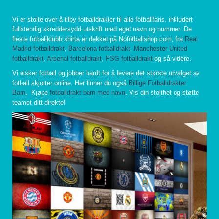
Vi er stolte over å tilby fotballdrakter til alle fotballfans, inkludert
fullstendig skreddersydd utskrift med eget navn og nummer. De
fleste fotballklubb shirta er dekket på Nofotballshop.com, fra
Real
Madrid fotballdrakt
,
Barcelona fotballdrakt
,
Manchester United
fotballdrakt
,
Arsenal fotballdrakt
,
PSG fotballdrakt
og så videre.
Vi elsker fotball og jobber hardt for å levere det største utvalget av
fotball skjorter online. Her finner du også
Billige Fotballdrakter
Barn
.
Kjøpe
fotballdrakt barn med navn
.
Vis din stolthet og støtte
teamet ditt direkte!