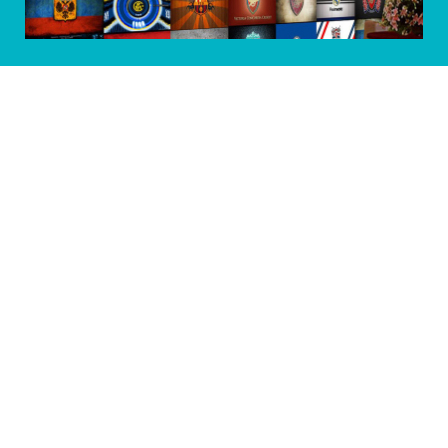
INFORMASJON
Kontakt oss
Hvorfor velge oss?
Om Nofotballshop.com
Størrelsesoversikt
FAQS
Frakt og retur
Personvernregler
Betingelser og vilkår