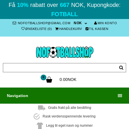
Få
10%
rabatt over
667
NOK, Kupongkode:
FOTBALL
NOK
NOFOTBALLSHOP@GMAIL.COM
MIN KONTO
ØNSKELISTE (0)
HANDLEKURV
TIL KASSEN
0
0.00NOK
Navigation
Gratis frakt på alle bestilling
Rask verdensspennende levering
Legg til eget navn og nummer