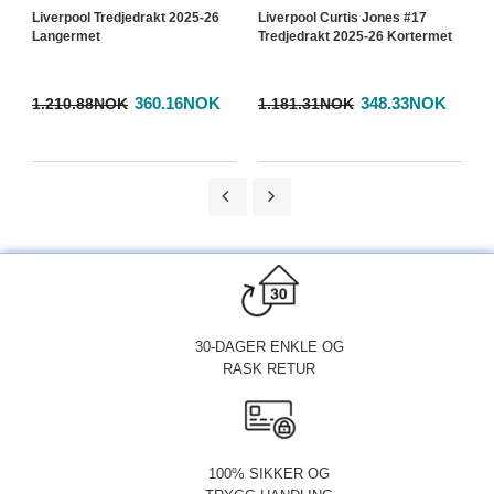
Liverpool Tredjedrakt 2025-26
Liverpool Curtis Jones #17
L
Langermet
Tredjedrakt 2025-26 Kortermet
H
K
360.16NOK
348.33NOK
1.210.88NOK
1.181.31NOK
1
30-DAGER ENKLE OG
RASK RETUR
100% SIKKER OG