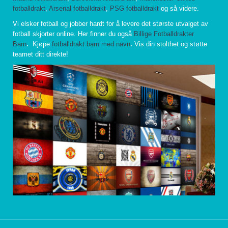
fotballdrakt
,
Arsenal fotballdrakt
,
PSG fotballdrakt
og så videre.
Vi elsker fotball og jobber hardt for å levere det største utvalget av
fotball skjorter online. Her finner du også
Billige Fotballdrakter
Barn
.
Kjøpe
fotballdrakt barn med navn
.
Vis din stolthet og støtte
teamet ditt direkte!