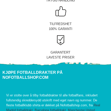
TRYGG HANDLING
TILFREDSHET
100% GARANTI
GARANTERT
LAVESTE PRISER
KJØPE FOTBALLDRAKTER PÅ
NOFOTBALLSHOP.COM
Vi er stolte over å tilby fotballdrakter til alle fotballfans, inkludert
fullstendig skreddersydd utskrift med eget navn og nummer. De
fleste fotballklubb shirta er dekket på Nofotballshop.com, fra
Real
Madrid fotballdrakt
,
Barcelona fotballdrakt
,
Manchester United