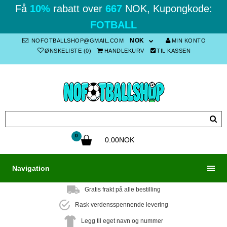
Få
10%
rabatt over
667
NOK, Kupongkode:
FOTBALL
NOK
NOFOTBALLSHOP@GMAIL.COM
MIN KONTO
ØNSKELISTE (0)
HANDLEKURV
TIL KASSEN
0
0.00NOK
Navigation
Gratis frakt på alle bestilling
Rask verdensspennende levering
Legg til eget navn og nummer