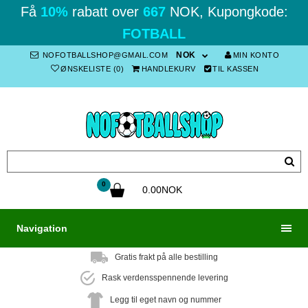
Få
10%
rabatt over
667
NOK, Kupongkode:
FOTBALL
NOK
NOFOTBALLSHOP@GMAIL.COM
MIN KONTO
ØNSKELISTE (0)
HANDLEKURV
TIL KASSEN
0
0.00NOK
Navigation
Gratis frakt på alle bestilling
Rask verdensspennende levering
Legg til eget navn og nummer