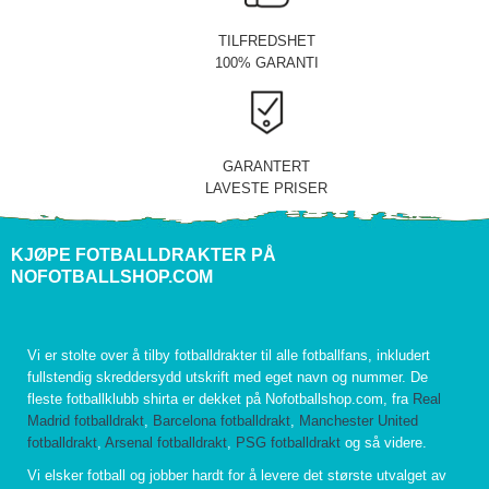
TILFREDSHET
100% GARANTI
GARANTERT
LAVESTE PRISER
KJØPE FOTBALLDRAKTER PÅ
NOFOTBALLSHOP.COM
Vi er stolte over å tilby fotballdrakter til alle fotballfans, inkludert
fullstendig skreddersydd utskrift med eget navn og nummer. De
fleste fotballklubb shirta er dekket på Nofotballshop.com, fra
Real
Madrid fotballdrakt
,
Barcelona fotballdrakt
,
Manchester United
fotballdrakt
,
Arsenal fotballdrakt
,
PSG fotballdrakt
og så videre.
Vi elsker fotball og jobber hardt for å levere det største utvalget av