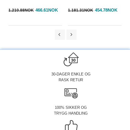
466.61NOK
454.78NOK
1.210.88NOK
1.181.31NOK
1
30-DAGER ENKLE OG
RASK RETUR
100% SIKKER OG
TRYGG HANDLING