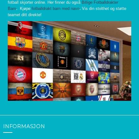
fotball skjorter online. Her finner du også
Billige Fotballdrakter
Barn
.
Kjøpe
fotballdrakt barn med navn
.
Vis din stolthet og støtte
teamet ditt direkte!
INFORMASJON