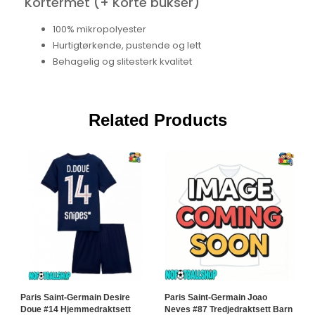
Kortermet (+ Korte bukser)
100% mikropolyester
Hurtigtørkende, pustende og lett
Behagelig og slitesterk kvalitet
Related Products
Paris Saint-Germain Desire
Paris Saint-Germain Joao
P
Doue #14 Hjemmedraktsett
Neves #87 Tredjedraktsett Barn
H