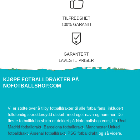
TILFREDSHET
100% GARANTI
GARANTERT
LAVESTE PRISER
KJØPE FOTBALLDRAKTER PÅ
NOFOTBALLSHOP.COM
Vi er stolte over å tilby fotballdrakter til alle fotballfans, inkludert
fullstendig skreddersydd utskrift med eget navn og nummer. De
fleste fotballklubb shirta er dekket på Nofotballshop.com, fra
Real
Madrid fotballdrakt
,
Barcelona fotballdrakt
,
Manchester United
fotballdrakt
,
Arsenal fotballdrakt
,
PSG fotballdrakt
og så videre.