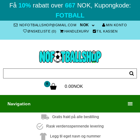
Få
10%
rabatt over
667
NOK, Kupongkode:
FOTBALL
NOK
NOFOTBALLSHOP@GMAIL.COM
MIN KONTO
ØNSKELISTE (0)
HANDLEKURV
TIL KASSEN
0
0.00NOK
Navigation
Gratis frakt på alle bestilling
Rask verdensspennende levering
Legg til eget navn og nummer