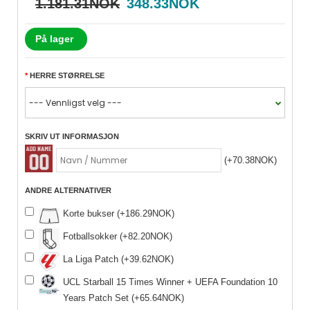
1.181.31NOK
348.33NOK
På lager
HERRE STØRRELSE
SKRIV UT INFORMASJON
(+70.38NOK)
ANDRE ALTERNATIVER
Korte bukser (+186.29NOK)
Fotballsokker (+82.20NOK)
La Liga Patch (+39.62NOK)
UCL Starball 15 Times Winner + UEFA Foundation 10
Years Patch Set (+65.64NOK)