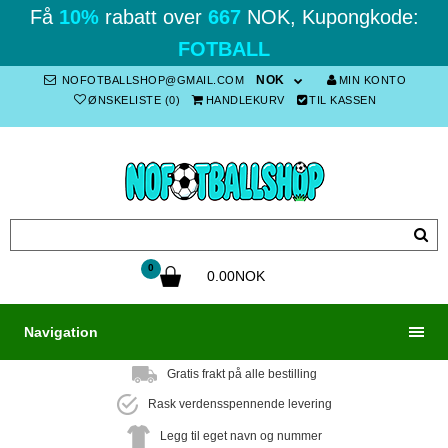
Få
10%
rabatt over
667
NOK, Kupongkode:
FOTBALL
NOK
NOFOTBALLSHOP@GMAIL.COM
MIN KONTO
ØNSKELISTE (0)
HANDLEKURV
TIL KASSEN
0
0.00NOK
Navigation
Gratis frakt på alle bestilling
Rask verdensspennende levering
Legg til eget navn og nummer