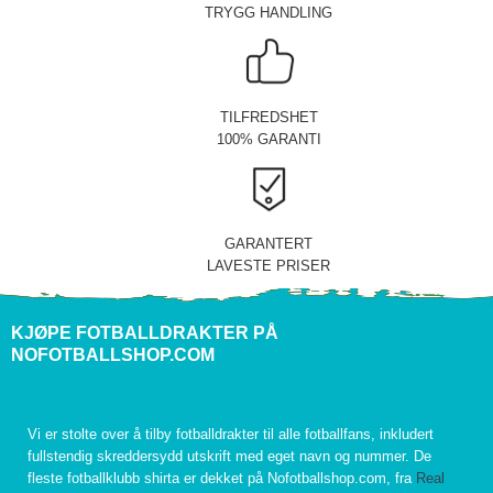
TRYGG HANDLING
TILFREDSHET
100% GARANTI
GARANTERT
LAVESTE PRISER
KJØPE FOTBALLDRAKTER PÅ
NOFOTBALLSHOP.COM
Vi er stolte over å tilby fotballdrakter til alle fotballfans, inkludert
fullstendig skreddersydd utskrift med eget navn og nummer. De
fleste fotballklubb shirta er dekket på Nofotballshop.com, fra
Real