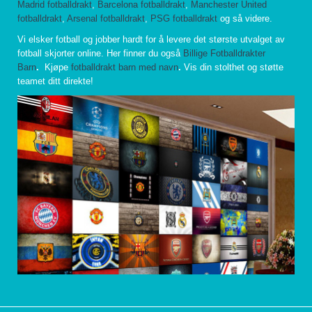
Madrid fotballdrakt
,
Barcelona fotballdrakt
,
Manchester United
fotballdrakt
,
Arsenal fotballdrakt
,
PSG fotballdrakt
og så videre.
Vi elsker fotball og jobber hardt for å levere det største utvalget av
fotball skjorter online. Her finner du også
Billige Fotballdrakter
Barn
.
Kjøpe
fotballdrakt barn med navn
.
Vis din stolthet og støtte
teamet ditt direkte!