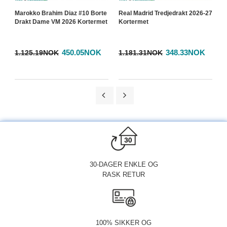
Marokko Brahim Diaz #10 Borte
Real Madrid Tredjedrakt 2026-27
R
Drakt Dame VM 2026 Kortermet
Kortermet
2
450.05NOK
348.33NOK
1.125.19NOK
1.181.31NOK
1
30-DAGER ENKLE OG
RASK RETUR
100% SIKKER OG